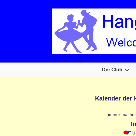
↓
Zum
Inhalt
Hauptnavigation
Der Club
Kalender der
immer mal her
I
U