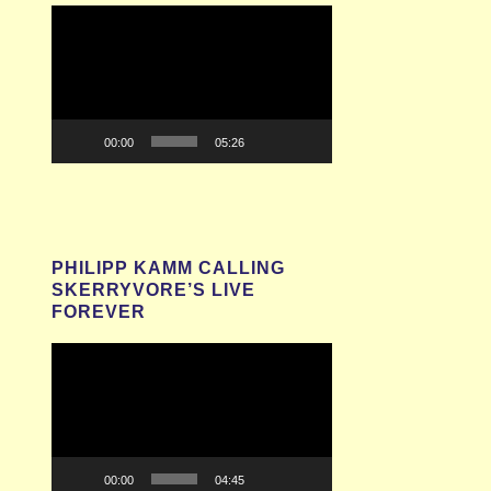
Video-
Player
00:00
05:26
PHILIPP KAMM CALLING
SKERRYVORE’S LIVE
FOREVER
Video-
Player
00:00
04:45